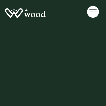
Incubateur
Pourquoi intégrer
un incubateur en
2026 ? (Avantages &
ROI)
Discover practical gardening advice, 
expert landscaping tips, and inspiration 