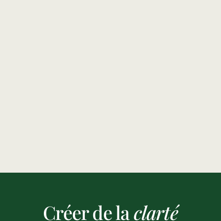
5 étapes du Business 
Plan (Guide 2026)
Lire l'article
Incubateur
Ressources
Créer de la
clarté