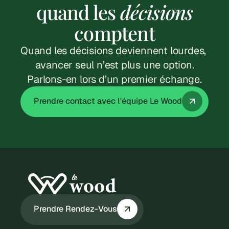
quand les
décisions
6 Jan 2026
comptent
Aides Création 
Quand les décisions deviennent lourdes, 
Entreprise 2026 : Le 
avancer seul n’est plus une option.
Guide Complet
Parlons-en lors d’un premier échange.
Lire l'article
Prendre contact avec l'équipe Le Wood
Prendre Rendez-Vous