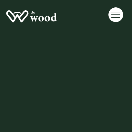
Stories
Lancer sa startup :
Les 5 étapes du
Business Plan
(Guide 2026)
Discover practical gardening advice, 
expert landscaping tips, and inspiration 