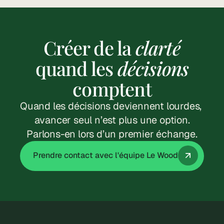
Créer de la
clarté
quand les
décisions
6 Jan 2026
comptent
Aides Création 
Quand les décisions deviennent lourdes, 
Entreprise 2026 : Le 
avancer seul n’est plus une option.
Guide Complet
Parlons-en lors d’un premier échange.
Lire l'article
Prendre contact avec l'équipe Le Wood